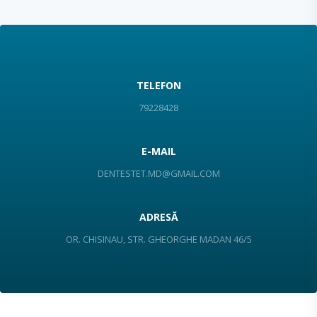
TELEFON
79228428
E-MAIL
DENTESTET.MD@GMAIL.COM
ADRESĂ
OR. CHISINAU, STR. GHEORGHE MADAN 46/5