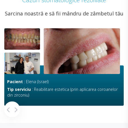
Sarcina noastră e să fii mândru de zâmbetul tău
Pacient
:
Elena (Israel)
Tip serviciu
:
Reabilitare estetica (prin aplicarea coroanelor
din zirconiu)