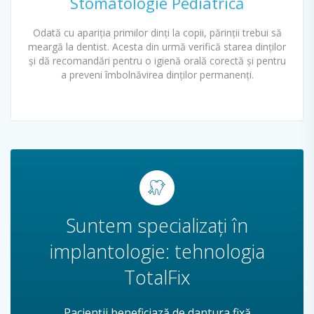
Stomatologie Pediatrică
Odată cu apariția primilor dinți la copii, părinții trebui să
meargă la dentist. Acesta din urmă verifică starea dinților
și dă recomandări pentru o igienă orală corectă și pentru
a preveni îmbolnăvirea dinților permanenți.
Suntem specializați în
implantologie: tehnologia
TotalFix
Pacienții beneficiază de dantura fixă