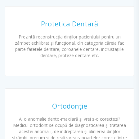
Protetica Dentară
Prezintă reconstrucția dinților pacientului pentru un
zâmbet echilibrat și funcțional, din categoria căreia fac
parte fațetele dentare, coroanele dentare, incrustațiile
dentare, proteze dentare etc.
Ortodonție
Ai o anomalie dento-maxilară și vrei s-o corectezi?
Medicul ortodont se ocupă de diagnosticarea și tratarea
acestei anomalii, de îndreptarea și alinierea dinților
strâmbi, precum și de realizarea rapoartelor corecte între